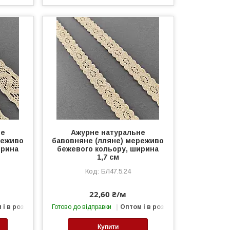
не
Ажурне натуральне
реживо
бавовняне (лляне) мереживо
ирина
бежевого кольору, ширина
1,7 см
БЛ47.5.24
22,60 ₴/м
 і в роздріб
Готово до відправки
Оптом і в роздріб
Купити