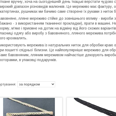
іткане вручну, хоча на сьогоднішній день ткацькі верстати чудово
ирокий діапазон різновидів малюнків. Це мереживо має фактуру, о
катертинах, рушниках ми бачимо саме створене їх руками з ниток 
авовняне, лляне мереживо стійке до зовнішнього впливу - вироби 
бажано - з використанням тканинної прокладки), прати в машині. Н
орму, м'яке і приємне на дотик на відміну від його схожих варіант
ласниці одягу або виробу з бавовняного, лляного мережива потрі
ого крохмалять.
икористовують мережива із натуральних ниток для обробки краю одя
ри пошитті спідньої білизни. Це найпопулярніше мереживо для обр
аме бавовняним, лляним мереживом найчастіше декорують вироби р
оторамки, в упаковці подарунків.