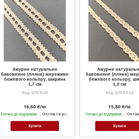
Ажурне натуральне
Ажурне натураль
бавовняне (лляне) мереживо
бавовняне (лляне) ме
бежевого кольору, ширина
бежевого кольору, ш
1,7 см
1,0 см
БЛ1.5.24
БЛ10.5.24
16,60 ₴/м
15,80 ₴/м
Готово до відправки
Оптом і в роздріб
Готово до відправки
Оптом
Купити
Купити