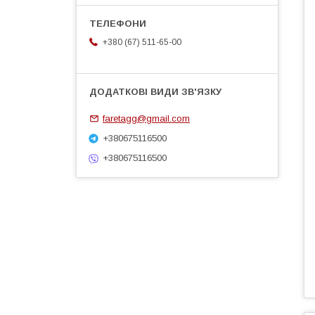
+380 (67) 511-65-00
faretagg@gmail.com
+380675116500
+380675116500