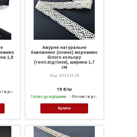
не
Ажурне натуральне
реживо
бавовняне (лляне) мереживо
на 1,8
білого кольору
(тепл.відтінок), ширина 1,7
см
БЛ14.11.25
19 ₴/м
 і в роздріб
Готово до відправки
Оптом і в роздріб
Купити