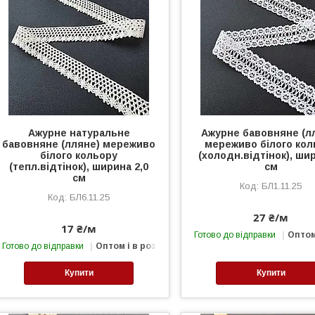
Ажурне натуральне
Ажурне бавовняне (л
бавовняне (лляне) мереживо
мереживо білого кол
білого кольору
(холодн.відтінок), ши
(тепл.відтінок), ширина 2,0
см
см
БЛ1.11.25
БЛ6.11.25
27 ₴/м
17 ₴/м
Готово до відправки
Оптом
Готово до відправки
Оптом і в роздріб
Купити
Купити