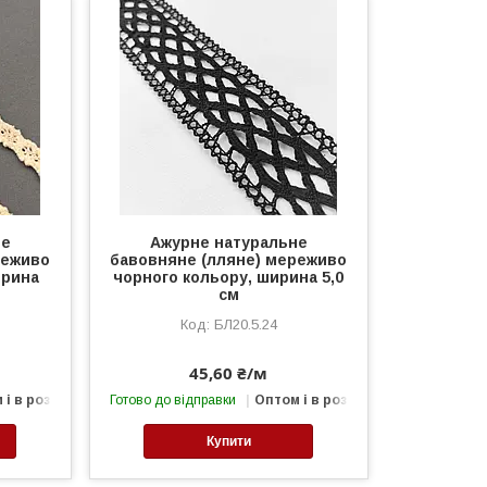
не
Ажурне натуральне
реживо
бавовняне (лляне) мереживо
ирина
чорного кольору, ширина 5,0
см
БЛ20.5.24
45,60 ₴/м
 і в роздріб
Готово до відправки
Оптом і в роздріб
Купити