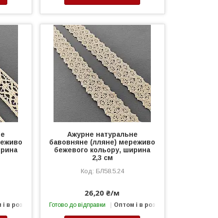
не
Ажурне натуральне
реживо
бавовняне (лляне) мереживо
ирина
бежевого кольору, ширина
2,3 см
БЛ58.5.24
26,20 ₴/м
 і в роздріб
Готово до відправки
Оптом і в роздріб