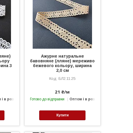
ляне)
Ажурне натуральне
ьору
бавовняне (лляне) мереживо
рина 3
бежевого кольору, ширина
2,0 см
БЛ2.11.25
21 ₴/м
 і в роздріб
Готово до відправки
Оптом і в роздріб
Купити