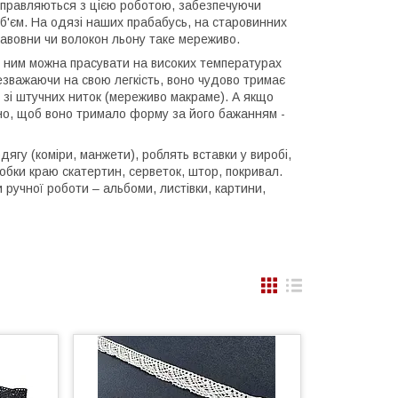
 справляються з цією роботою, забезпечуючи
б'єм. На одязі наших прабабусь, на старовинних
бавовни чи волокон льону таке мереживо.
з ним можна прасувати на високих температурах
езважаючи на свою легкість, воно чудово тримає
ів зі штучних ниток (мереживо макраме). А якщо
бно, щоб воно тримало форму за його бажанням -
гу (коміри, манжети), роблять вставки у виробі,
обки краю скатертин, серветок, штор, покривал.
учної роботи – альбоми, листівки, картини,