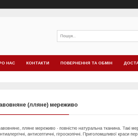
РО НАС
КОНТАКТИ
ПОВЕРНЕННЯ ТА ОБМІН
ДОСТА
авовняне (лляне) мереживо
авовняне, лляне мереживо - повністю натуральна тканина. Такі мер
нтиалергічні, антисептичні, гігроскопічні. Приголомшливої ​​краси 