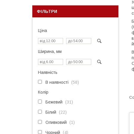
з
ш
ФІЛЬТРИ
с
Б
(
Ціна
ф
в
й
Ширина, мм
В
п
С
ф
Наявність
В наявності
58
Колір
Бежевий
31
Білий
22
Оливковий
1
Чорний
4