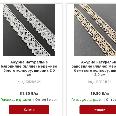
Ажурне натуральне
Ажурне натураль
бавовняне (лляне) мереживо
бавовняне (лляне) ме
білого кольору, ширина 2,5
бежевого кольору, ш
см
2,0 см
БЛ28.5.24
БЛ29.5.24
31,80 ₴/м
19,80 ₴/м
Готово до відправки
Оптом і в роздріб
Готово до відправки
Оптом
Купити
Купити