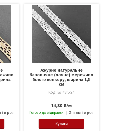
не
Ажурне натуральне
реживо
бавовняне (лляне) мереживо
ирина
білого кольору, ширина 1,5
см
БЛ43.5.24
14,80 ₴/м
 і в роздріб
Готово до відправки
Оптом і в роздріб
Купити