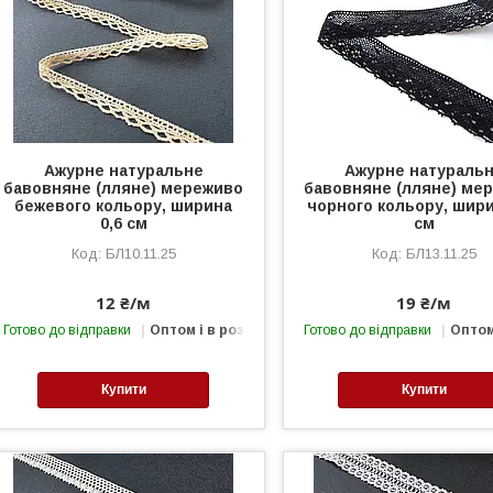
Ажурне натуральне
Ажурне натураль
бавовняне (лляне) мереживо
бавовняне (лляне) ме
бежевого кольору, ширина
чорного кольору, шири
0,6 см
см
БЛ10.11.25
БЛ13.11.25
12 ₴/м
19 ₴/м
Готово до відправки
Оптом і в роздріб
Готово до відправки
Оптом
Купити
Купити