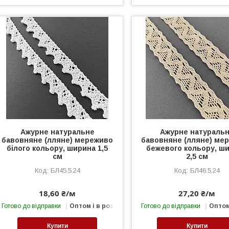
Ажурне натуральне
Ажурне натураль
бавовняне (лляне) мереживо
бавовняне (лляне) ме
білого кольору, ширина 1,5
бежевого кольору, ш
см
2,5 см
БЛ45.5.24
БЛ46.5.24
18,60 ₴/м
27,20 ₴/м
Готово до відправки
Оптом і в роздріб
Готово до відправки
Оптом
Купити
Купити