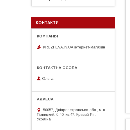
КОНТАКТИ
KRUZHEVA.IN.UA інтернет-магазин
Ольга
50057, Дніпропетровська обл., м-н
Гірницкий, б.40, кв.47, Кривий Ріг,
Україна