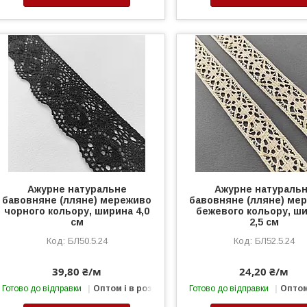
Ажурне натуральне
Ажурне натураль
бавовняне (лляне) мереживо
бавовняне (лляне) ме
чорного кольору, ширина 4,0
бежевого кольору, ш
см
2,5 см
БЛ50.5.24
БЛ52.5.24
39,80 ₴/м
24,20 ₴/м
Готово до відправки
Оптом і в роздріб
Готово до відправки
Оптом