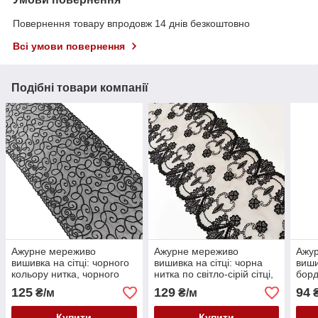
Повернення товару впродовж 14 днів безкоштовно
Всі умови повернення
Подібні товари компанії
Ажурне мереживо
Ажурне мереживо
Ажу
вишивка на сітці: чорного
вишивка на сітці: чорна
виши
кольору нитка, чорного
нитка по світло-сірій сітці,
борд
кольору сітка з еластаном,
ширина 20 см
коль
125
129
94
₴/м
₴/м
₴
ширина 22 см
борд
шири
Купити
Купити