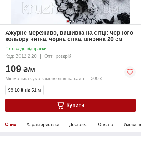
Ажурне мереживо, вишивка на сітці: чорного
кольору нитка, чорна сітка, ширина 20 см
Готово до відправки
Код: ВС12.2.20
Опт і роздріб
109
₴/м
Мінімальна сума замовлення на сайті — 300 ₴
98,10 ₴
від 51 м
Купити
Опис
Характеристики
Доставка
Оплата
Умови п