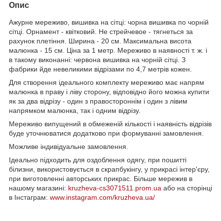
Опис
Ажурне мереживо, вишивка на сітці: чорна вишивка по чорній
сітці. Орнамент - квітковий. Не стрейчевое - тягнеться за
рахунок плетіння. Ширина - 20 см. Максимальна висота
малюнка - 15 см. Ціна за 1 метр. Мереживо в наявності т. ж. і
в такому виконанні: червона вишивка на чорній сітці. З
фабрики йде невеликими відрізами по 4,7 метрів кожен.
Для створення ідеального комплекту мереживо має напрям
малюнка в праву і ліву сторону, відповідно його можна купити
як за два відрізу - один з правостороннім і один з лівим
напрямком малюнка, так і одним відрізу.
Мереживо випущений в обмеженій кількості і наявність відрізів
буде уточнюватися додатково при формуванні замовлення.
Можливе індивідуальне замовлення.
Ідеально підходить для оздоблення одягу, при пошитті
білизни, використовується в скрапбукінгу, у прикрасі інтер'єру,
при виготовленні авторських прикрас. Більше мережив в
нашому магазині:
kruzheva-cs3071511.prom.ua
або на сторінці
в Інстаграм:
www.instagram.com/kruzheva.ua/