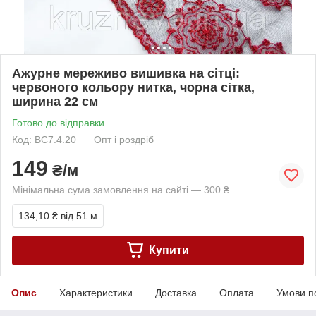
Ажурне мереживо вишивка на сітці:
червоного кольору нитка, чорна сітка,
ширина 22 см
Готово до відправки
Код: ВС7.4.20
Опт і роздріб
149
₴/м
Мінімальна сума замовлення на сайті — 300 ₴
134,10 ₴
від 51 м
Купити
Опис
Характеристики
Доставка
Оплата
Умови п