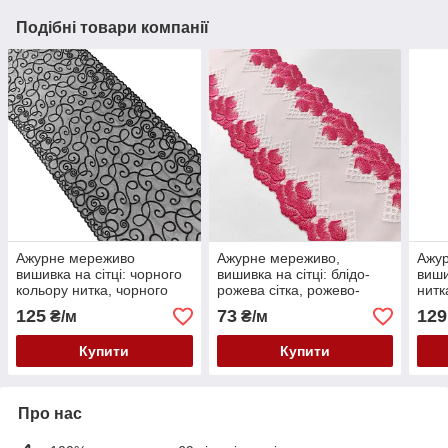
Подібні товари компанії
Ажурне мереживо
Ажурне мереживо,
Ажу
вишивка на сітці: чорного
вишивка на сітці: блідо-
виши
кольору нитка, чорного
рожева сітка, рожево-
нитка
кольору сітка з еластаном,
червоного і білого кольору
шири
125
73
129
₴/м
₴/м
ширина 22 см
нитка, ширина 14,5 см
Купити
Купити
Про нас