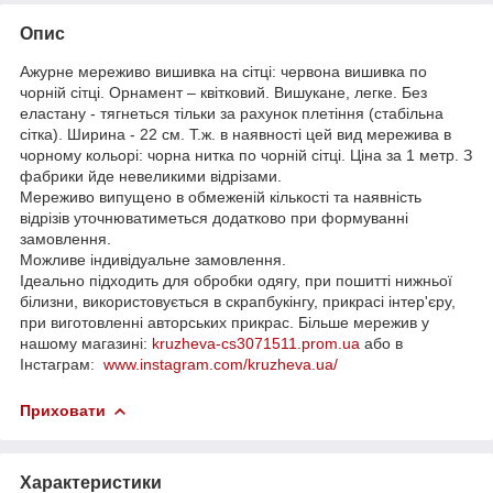
Опис
Ажурне мереживо вишивка на сітці: червона вишивка по
чорній сітці. Орнамент – квітковий. Вишукане, легке. Без
еластану - тягнеться тільки за рахунок плетіння (стабільна
сітка). Ширина - 22 см. Т.ж. в наявності цей вид мережива в
чорному кольорі: чорна нитка по чорній сітці. Ціна за 1 метр. З
фабрики йде невеликими відрізами.
Мереживо випущено в обмеженій кількості та наявність
відрізів уточнюватиметься додатково при формуванні
замовлення.
Можливе індивідуальне замовлення.
Ідеально підходить для обробки одягу, при пошитті нижньої
білизни, використовується в скрапбукінгу, прикрасі інтер'єру,
при виготовленні авторських прикрас. Більше мережив у
нашому магазині:
kruzheva-cs3071511.prom.ua
або в
Інстаграм:
www.instagram.com/kruzheva.ua/
Приховати
Характеристики