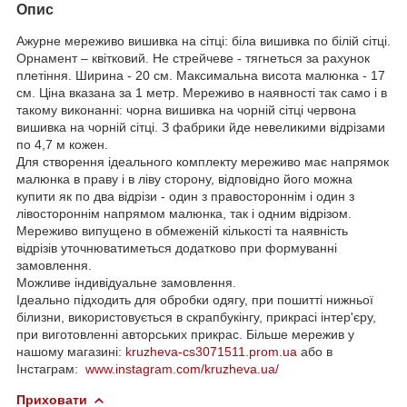
Опис
Ажурне мереживо вишивка на сітці: біла вишивка по білій сітці.
Орнамент – квітковий. Не стрейчеве - тягнеться за рахунок
плетіння. Ширина - 20 см. Максимальна висота малюнка - 17
см. Ціна вказана за 1 метр. Мереживо в наявності так само і в
такому виконанні: чорна вишивка на чорній сітці червона
вишивка на чорній сітці. З фабрики йде невеликими відрізами
по 4,7 м кожен.
Для створення ідеального комплекту мереживо має напрямок
малюнка в праву і в ліву сторону, відповідно його можна
купити як по два відрізи - один з правостороннім і один з
лівостороннім напрямом малюнка, так і одним відрізом.
Мереживо випущено в обмеженій кількості та наявність
відрізів уточнюватиметься додатково при формуванні
замовлення.
Можливе індивідуальне замовлення.
Ідеально підходить для обробки одягу, при пошитті нижньої
білизни, використовується в скрапбукінгу, прикрасі інтер'єру,
при виготовленні авторських прикрас. Більше мережив у
нашому магазині:
kruzheva-cs3071511.prom.ua
або в
Інстаграм:
www.instagram.com/kruzheva.ua/
Приховати