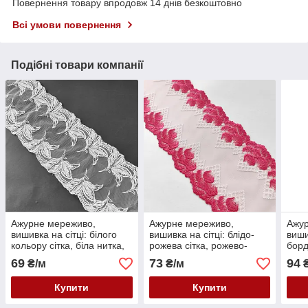
Повернення товару впродовж 14 днів безкоштовно
Всі умови повернення
Подібні товари компанії
Ажурне мереживо,
Ажурне мереживо,
Ажу
вишивка на сітці: білого
вишивка на сітці: блідо-
виши
кольору сітка, біла нитка,
рожева сітка, рожево-
борд
ширина 16 см
червоного і білого кольору
коль
69
73
94
₴/м
₴/м
₴
нитка, ширина 14,5 см
борд
шири
Купити
Купити