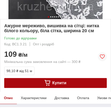
Ажурне мереживо, вишивка на сітці: нитка
білого кольору, біла сітка, ширина 20 см
Готово до відправки
Код: ВС1.3.21
Опт і роздріб
109
₴/м
Мінімальна сума замовлення на сайті — 300 ₴
98,10 ₴
від 51 м
Купити
Опис
Характеристики
Доставка
Оплата
Умови п