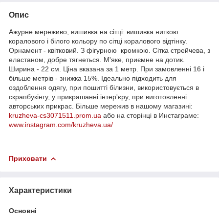
Опис
Ажурне мереживо, вишивка на сітці: вишивка ниткою
коралового і білого кольору по сітці коралового відтінку.
Орнамент - квітковий. З фігурною кромкою. Сітка стрейчева, з
еластаном, добре тягнеться. М'яке, приємне на дотик.
Ширина - 22 см. Ціна вказана за 1 метр. При замовленні 16 і
більше метрів - знижка 15%. Ідеально підходить для
оздоблення одягу, при пошитті білизни, використовується в
скрапбукінгу, у прикрашанні інтер'єру, при виготовленні
авторських прикрас. Більше мережив в нашому магазині:
kruzheva-cs3071511.prom.ua
або на сторінці в Инстаграме:
www.instagram.com/kruzheva.ua/
Приховати
Характеристики
Основні