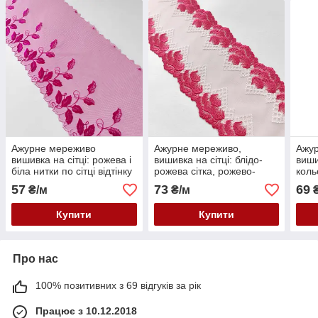
Ажурне мереживо
Ажурне мереживо,
Ажур
вишивка на сітці: рожева і
вишивка на сітці: блідо-
виши
біла нитки по сітці відтінку
рожева сітка, рожево-
коль
фуксії, ширина 22 см
червоного і білого кольору
шири
57
73
69
₴/м
₴/м
₴
нитка, ширина 14,5 см
Купити
Купити
Про нас
100% позитивних з 69 відгуків за рік
Працює з 10.12.2018