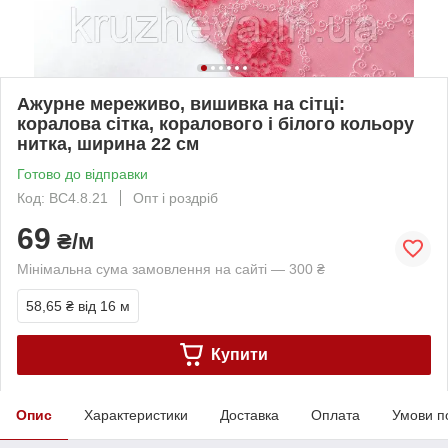
Ажурне мереживо, вишивка на сітці:
коралова сітка, коралового і білого кольору
нитка, ширина 22 см
Готово до відправки
Код: ВС4.8.21
Опт і роздріб
69
₴/м
Мінімальна сума замовлення на сайті — 300 ₴
58,65 ₴
від 16 м
Купити
Опис
Характеристики
Доставка
Оплата
Умови п