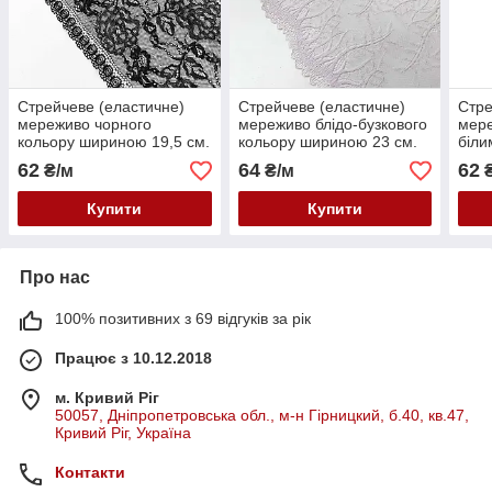
Стрейчеве (еластичне)
Стрейчеве (еластичне)
Стре
мереживо чорного
мереживо блідо-бузкового
мере
кольору шириною 19,5 см.
кольору шириною 23 см.
біли
23,5
62
64
62
₴/м
₴/м
₴
Купити
Купити
Про нас
100% позитивних з 69 відгуків за рік
Працює з 10.12.2018
м. Кривий Ріг
50057, Дніпропетровська обл., м-н Гірницкий, б.40, кв.47,
Кривий Ріг, Україна
Контакти