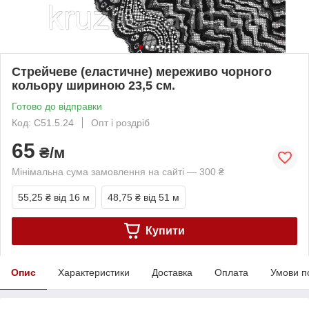
Стрейчеве (еластичне) мереживо чорного
кольору шириною 23,5 см.
Готово до відправки
Код: С51.5.24
Опт і роздріб
65
₴/м
Мінімальна сума замовлення на сайті — 300 ₴
55,25 ₴
від 16 м
48,75 ₴
від 51 м
Купити
Опис
Характеристики
Доставка
Оплата
Умови п