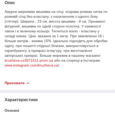
Опис
Ажурне мереживо вишивка на сітці: яскрава рожева нитка по
рожевій сітці без еластану, з напиленням з одного боку
(гліттер). Ширина - 23 см, висота вишивки - 8 см. Орнамент
фігурний, вишивка по одній стороні полотна. У наявності
також і в зеленому кольорі. Тягнеться мало - еластану у
складі немає. Ціна вказана за 1 метр. При замовленні 16 і
більше метрів - знижка 15%. Ідеально підходить для обробки
одягу, при пошитті спідньої білизни, використовується в
скрапбукингу, в прикрасі інтер'єру, при виготовленні
авторських прикрас. Більше мережив в нашому магазині:
kruzheva-cs3071511.prom.ua
або на сторінці в Інстаграм:
www.instagram.com/kruzheva.ua/
Приховати
Характеристики
Основні