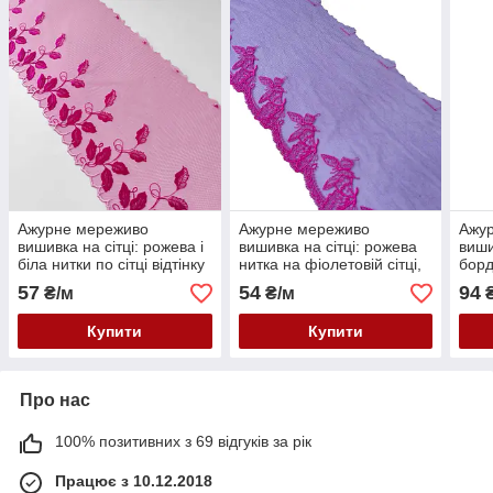
Ажурне мереживо
Ажурне мереживо
Ажу
вишивка на сітці: рожева і
вишивка на сітці: рожева
виши
біла нитки по сітці відтінку
нитка на фіолетовій сітці,
борд
фуксії, ширина 22 см
ширина 20 см
коль
57
54
94
₴/м
₴/м
₴
борд
шири
Купити
Купити
Про нас
100% позитивних з 69 відгуків за рік
Працює з 10.12.2018