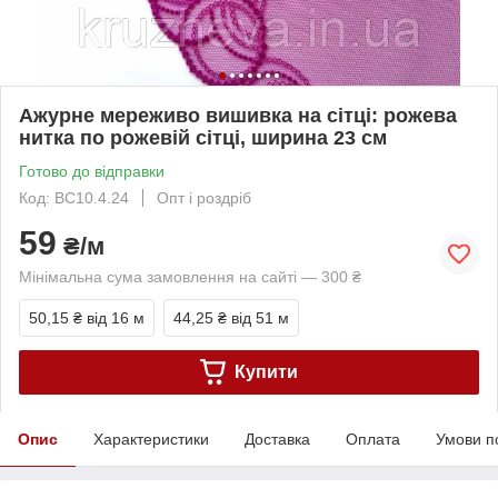
Ажурне мереживо вишивка на сітці: рожева
нитка по рожевій сітці, ширина 23 см
Готово до відправки
Код: ВС10.4.24
Опт і роздріб
59
₴/м
Мінімальна сума замовлення на сайті — 300 ₴
50,15 ₴
від 16 м
44,25 ₴
від 51 м
Купити
Опис
Характеристики
Доставка
Оплата
Умови п