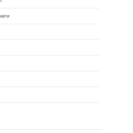
р
квіти