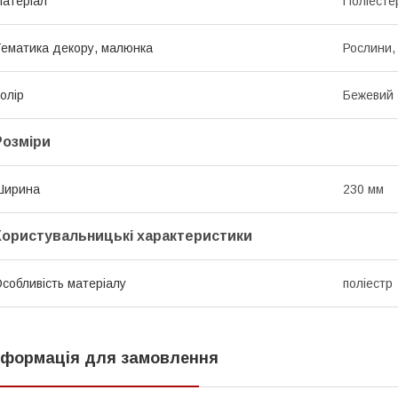
атеріал
Поліесте
ематика декору, малюнка
Рослини, 
олір
Бежевий
Розміри
Ширина
230 мм
Користувальницькі характеристики
собливість матеріалу
поліестр
нформація для замовлення