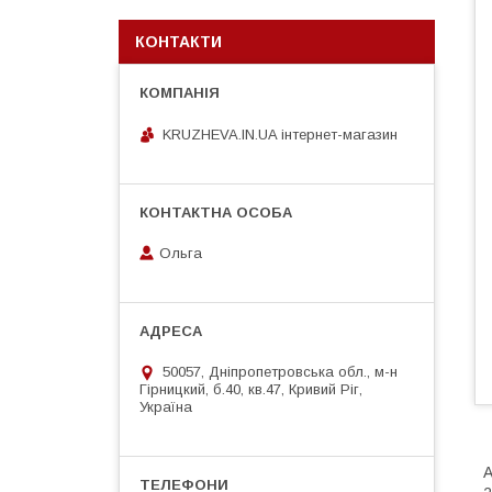
КОНТАКТИ
KRUZHEVA.IN.UA інтернет-магазин
Ольга
50057, Дніпропетровська обл., м-н
Гірницкий, б.40, кв.47, Кривий Ріг,
Україна
А