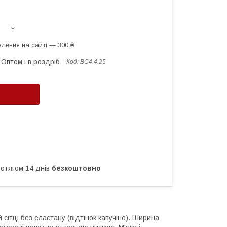
лення на сайті — 300 ₴
Оптом і в роздріб
Код:
ВС4.4.25
ротягом 14 днів
безкоштовно
сітці без еластану (відтінок капучіно). Ширина