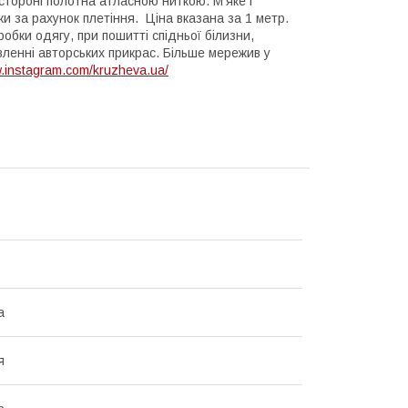
 стороні полотна атласною ниткою. М'яке і
ки за рахунок плетіння. Ціна вказана за 1 метр.
обки одягу, при пошитті спідньої білизни,
овленні авторських прикрас. Більше мережив у
.instagram.com/kruzheva.ua/
а
я