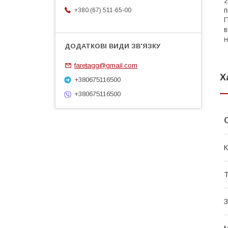
2
п
+380 (67) 511-65-00
П
в
н
faretagg@gmail.com
Х
+380675116500
+380675116500
К
Т
З