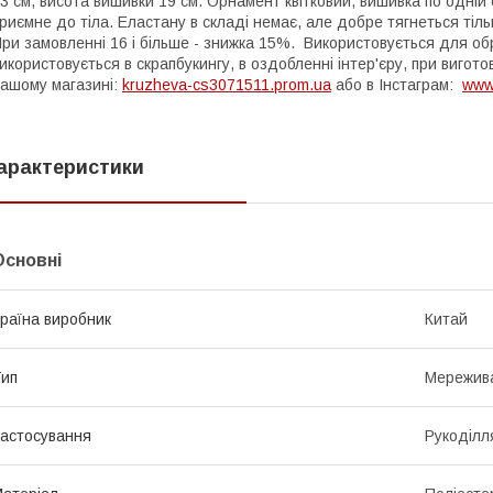
3 см, висота вишивки 19 см. Орнамент квітковий, вишивка по одній
риємне до тіла. Еластану в складі немає, але добре тягнеться тіль
ри замовленні 16 і більше - знижка 15%. Використовується для обр
икористовується в скрапбукингу, в оздобленні інтер'єру, при вигот
ашому магазині:
kruzheva-cs3071511.prom.ua
або в Інстаграм:
www
арактеристики
Основні
раїна виробник
Китай
ип
Мережив
астосування
Рукоділл