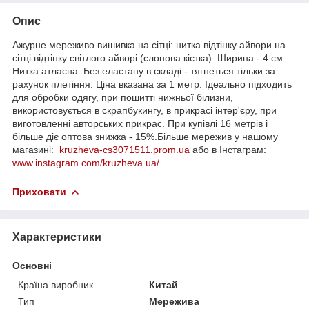
Опис
Ажурне мереживо вишивка на сітці: нитка відтінку айвори на
сітці відтінку світлого айворі (слонова кістка). Ширина - 4 см.
Нитка атласна. Без еластану в складі - тягнеться тільки за
рахунок плетіння. Ціна вказана за 1 метр. Ідеально підходить
для обробки одягу, при пошитті нижньої білизни,
використовується в скрапбукингу, в прикрасі інтер'єру, при
виготовленні авторських прикрас. При купівлі 16 метрів і
більше діє оптова знижка - 15%.Більше мережив у нашому
магазині:
kruzheva-cs3071511.prom.ua
або в Інстаграм:
www.instagram.com/kruzheva.ua/
Приховати
Характеристики
Основні
Країна виробник
Китай
Тип
Мережива