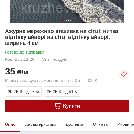
Ажурне мереживо вишивка на сітці: нитка
відтінку айворі на сітці відтінку айворі,
ширина 4 см
Готово до відправки
Код: ВС2.11.25
Опт і роздріб
35
₴/м
Мінімальна сума замовлення на сайті — 300 ₴
29,75 ₴
від 16 м
26,25 ₴
від 51 м
Купити
Опис
Характеристики
Доставка
Оплата
Умови п