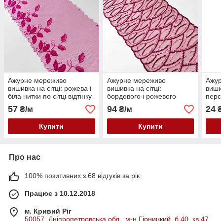
Ажурне мереживо
Ажурне мереживо
Ажур
вишивка на сітці: рожева і
вишивка на сітці:
виши
біла нитки по сітці відтінку
бордового і рожевого
перс
фуксії, ширина 22 см
кольору нитки по сітці
нитк
57
94
24
₴/м
₴/м
₴
бордового відтінку,
сітк
ширина 23 см
Купити
Купити
Про нас
100% позитивних з 68 відгуків за рік
Працює з 10.12.2018
м. Кривий Ріг
50057, Дніпропетровська обл., м-н Гірницкий, б.40, кв.47,