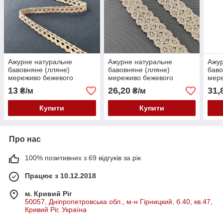
Ажурне натуральне
Ажурне натуральне
Ажур
бавовняне (лляне)
бавовняне (лляне)
баво
мереживо бежевого
мереживо бежевого
мере
кольору, ширина 0,8 см
кольору, ширина 2,3 см
шири
13
26,20
31,
₴/м
₴/м
Купити
Купити
Про нас
100% позитивних з 69 відгуків за рік
Працює з 10.12.2018
м. Кривий Ріг
50057, Дніпропетровська обл., м-н Гірницкий, б.40, кв.47,
Кривий Ріг, Україна