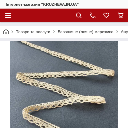
Інтернет-магазин "KRUZHEVA.IN.UA"
Товари та послуги
Бавовняне (лляне) мереживо
Ажу