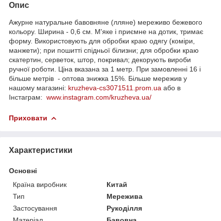
Опис
Ажурне натуральне бавовняне (лляне) мереживо бежевого
кольору. Ширина - 0,6 см. М'яке і приємне на дотик, тримає
форму. Використовують для обробки краю одягу (коміри,
манжети); при пошитті спідньої білизни; для обробки краю
скатертин, серветок, штор, покривал; декорують вироби
ручної роботи. Ціна вказана за 1 метр. При замовленні 16 і
більше метрів - оптова знижка 15%. Більше мережив у
нашому магазині:
kruzheva-cs3071511.prom.ua
або в
Інстаграм:
www.instagram.com/kruzheva.ua/
Приховати
Характеристики
Основні
Країна виробник
Китай
Тип
Мережива
Застосування
Рукоділля
Матеріал
Бавовна