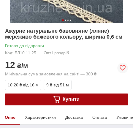
Ажурне натуральне бавовняне (лляне)
мереживо бежевого кольору, ширина 0,6 см
Готово до відправки
Код: БЛ10.11.25
Опт і роздріб
12
₴/м
Мінімальна сума замовлення на сайті — 300 ₴
10,20 ₴
від 16 м
9 ₴
від 51 м
Купити
Опис
Характеристики
Доставка
Оплата
Умови п