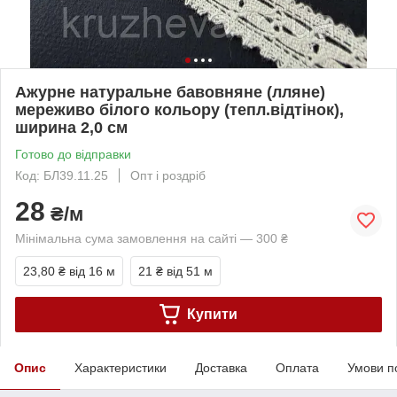
Ажурне натуральне бавовняне (лляне)
мереживо білого кольору (тепл.відтінок),
ширина 2,0 см
Готово до відправки
Код: БЛ39.11.25
Опт і роздріб
28
₴/м
Мінімальна сума замовлення на сайті — 300 ₴
23,80 ₴
від 16 м
21 ₴
від 51 м
Купити
Опис
Характеристики
Доставка
Оплата
Умови п