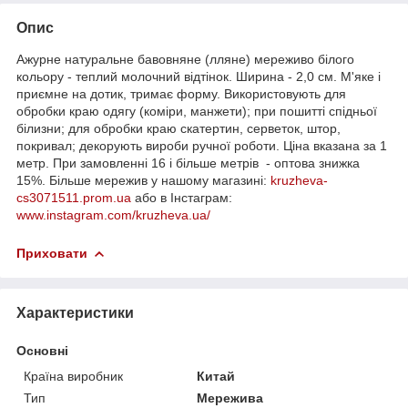
Опис
Ажурне натуральне бавовняне (лляне) мереживо білого
кольору - теплий молочний відтінок. Ширина - 2,0 см. М'яке і
приємне на дотик, тримає форму. Використовують для
обробки краю одягу (коміри, манжети); при пошитті спідньої
білизни; для обробки краю скатертин, серветок, штор,
покривал; декорують вироби ручної роботи. Ціна вказана за 1
метр. При замовленні 16 і більше метрів - оптова знижка
15%. Більше мережив у нашому магазині:
kruzheva-
cs3071511.prom.ua
або в Інстаграм:
www.instagram.com/kruzheva.ua/
Приховати
Характеристики
Основні
Країна виробник
Китай
Тип
Мережива