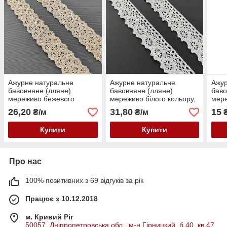
Ажурне натуральне
Ажурне натуральне
Ажур
бавовняне (лляне)
бавовняне (лляне)
баво
мереживо бежевого
мереживо білого кольору,
мере
кольору, ширина 2,3 см
ширина 2,5 см
(теп
26,20
31,80
15
₴/м
₴/м
₴
см
Купити
Купити
Про нас
100% позитивних з 69 відгуків за рік
Працює з 10.12.2018
м. Кривий Ріг
50057, Дніпропетровська обл., м-н Гірницкий, б.40, кв.47,