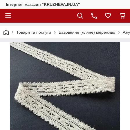
Інтернет-магазин "KRUZHEVA.IN.UA"
Товари та послуги
Бавовняне (лляне) мереживо
Ажу