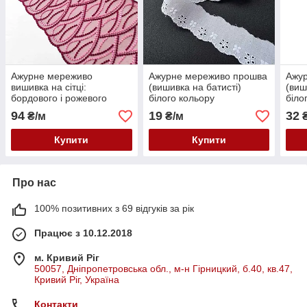
Ажурне мереживо
Ажурне мереживо прошва
Ажу
вишивка на сітці:
(вишивка на батисті)
(виш
бордового і рожевого
білого кольору
біло
кольору нитки по сітці
(тепл.відтінок), ширина 3.0
(теп
94
19
32
₴/м
₴/м
₴
бордового відтінку,
см
см
ширина 23 см
Купити
Купити
Про нас
100% позитивних з 69 відгуків за рік
Працює з 10.12.2018
м. Кривий Ріг
50057, Дніпропетровська обл., м-н Гірницкий, б.40, кв.47,
Кривий Ріг, Україна
Контакти