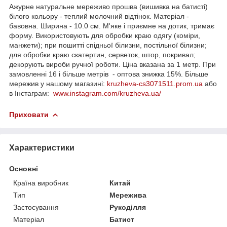
Ажурне натуральне мереживо прошва (вишивка на батисті)
білого кольору - теплий молочний відтінок. Матеріал -
бавовна. Ширина - 10.0 см. М'яке і приємне на дотик, тримає
форму. Використовують для обробки краю одягу (коміри,
манжети); при пошитті спідньої білизни, постільної білизни;
для обробки краю скатертин, серветок, штор, покривал;
декорують вироби ручної роботи. Ціна вказана за 1 метр. При
замовленні 16 і більше метрів - оптова знижка 15%. Більше
мережив у нашому магазині:
kruzheva-cs3071511.prom.ua
або
в Інстаграм:
www.instagram.com/kruzheva.ua/
Приховати
Характеристики
Основні
Країна виробник
Китай
Тип
Мережива
Застосування
Рукоділля
Матеріал
Батист