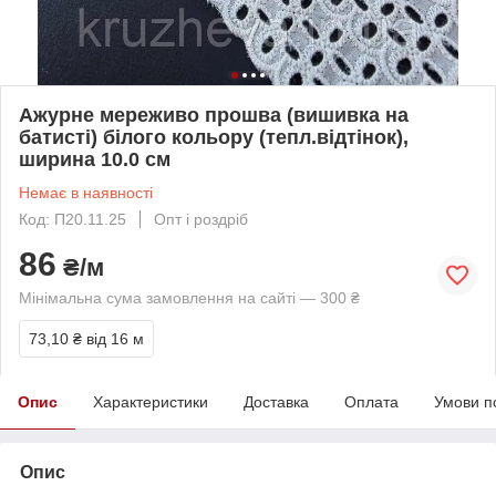
Ажурне мереживо прошва (вишивка на
батисті) білого кольору (тепл.відтінок),
ширина 10.0 см
Немає в наявності
Код: П20.11.25
Опт і роздріб
86
₴/м
Мінімальна сума замовлення на сайті — 300 ₴
73,10 ₴
від 16 м
Опис
Характеристики
Доставка
Оплата
Умови п
Опис