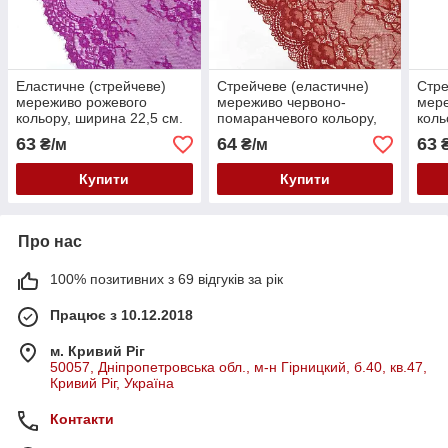
Еластичне (стрейчеве)
Стрейчеве (еластичне)
Стре
мереживо рожевого
мереживо червоно-
мер
кольору, ширина 22,5 см.
помаранчевого кольору,
коль
ширина 22 см.
підт
63
64
63
₴/м
₴/м
₴
Купити
Купити
Про нас
100% позитивних з 69 відгуків за рік
Працює з 10.12.2018
м. Кривий Ріг
50057, Дніпропетровська обл., м-н Гірницкий, б.40, кв.47,
Кривий Ріг, Україна
Контакти