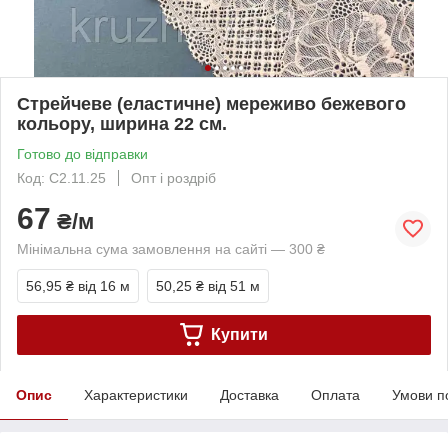
Стрейчеве (еластичне) мереживо бежевого
кольору, ширина 22 см.
Готово до відправки
Код: С2.11.25
Опт і роздріб
67
₴/м
Мінімальна сума замовлення на сайті — 300 ₴
56,95 ₴
від 16 м
50,25 ₴
від 51 м
Купити
Опис
Характеристики
Доставка
Оплата
Умови п